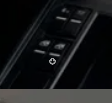
ко смо ми
модерна породична компанија за