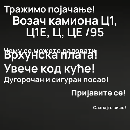
Тражимо појачање!
Возач камиона Ц1,
Ц1Е, Ц, ЦЕ /95
Чему се можете радовати
Врхунска плата!
Увече код куће!
Дугорочан и сигуран посао!
Пријавите се!
Сазнајте више!