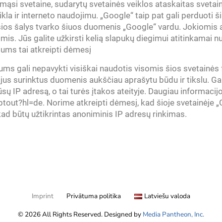
imąsi svetaine, sudarytų svetainės veiklos ataskaitas svetain
kla ir interneto naudojimu. „Google“ taip pat gali perduoti š
čiosios šalys tvarko šiuos duomenis „Google“ vardu. Jokiomis
is. Jūs galite užkirsti kelią slapukų diegimui atitinkamai 
ums tai atkreipti dėmesį
jums gali nepavykti visiškai naudotis visomis šios svetainės
 jus surinktus duomenis aukščiau aprašytu būdu ir tikslu.
Gal
ūsų IP adresą, o tai turės įtakos ateityje. Daugiau informacij
out?hl=de. Norime atkreipti dėmesį, kad šioje svetainėje „
kad būtų užtikrintas anoniminis IP adresų rinkimas.
Imprint
Privātuma politika
Latviešu valoda
© 2026 All Rights Reserved. Designed by
Media Pantheon, Inc.