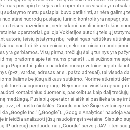
tinkamas puslapių teikėjas arba operatorius visada yra atsaki
 sudarymo metu puslapiai buvo patikrinti, ar nėra galimų te
nuolatinė nuorodų puslapių turinio kontrolė yra nepagrįsta
nors teisės pažeidimus, nedelsdami pašalinsime tokias nuor
vetainės operatoriai, galioja Vokietijos autorių teisių įstatym
t autorių teisių įstatymų ribų, reikalingas raštiškas atitink
idžiama naudoti tik asmeniniam, nekomerciniam naudojimui. J
isės yra gerbiamos. Visų pirma, trečiųjų šalių turinys yra pažy
eidimą, prašome apie tai mums pranešti. Jei sužinosime api
sauga Paprastai galima naudotis mūsų svetaine nepateikian
(pvz., vardas, adresas ar el. pašto adresai), tai visada d
ioms šalims be jūsų aiškaus sutikimo. Norime atkreipti d
u) gali turėti saugumo spragų. Neįmanoma visiškai apsaugoti
udoti kontaktinius duomenis, paskelbtus kaip dalį trečiųjų š
 medžiagą. Puslapių operatoriai aiškiai pasilieka teisę imti
, pvz., el. pašto šiukšlės. Google analizė Šioje svetainėje 
 teikia „Google Inc.“ („Google“). „Google Analytics“ naudoja 
je ir leidžia analizuoti jūsų naudojimąsi svetaine. Slapuko s
jūsų IP adresą) perduodama į „Google“ serverį JAV ir ten sa