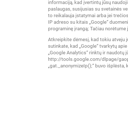
informaciją, kad įvertintų jūsų naudoj
paslaugas, susijusias su svetainės vei
to reikalauja įstatymai arba jei tre
IP adreso su kitais „Google“ duomenim
programinę įrangą; Tačiau norėtume j
Atkreipkite dėmesį, kad tokiu atveju 
sutinkate, kad „Google“ tvarkytų apie
„Google Analytics“ rinktų ir naudotų j
http://tools.google.com/dlpage/gaopt
„gat._anonymizeIp();“ buvo išplėsta, 