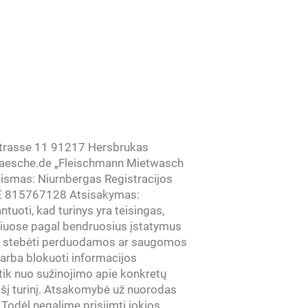
trasse 11 91217 Hersbrukas
twaesche.de „Fleischmann Mietwasch
eismas: Niurnbergas Registracijos
DE 815767128 Atsisakymas:
uoti, kad turinys yra teisingas,
apiuose pagal bendruosius įstatymus
ome stebėti perduodamos ar saugomos
i arba blokuoti informacijos
tik nuo sužinojimo apie konkretų
 šį turinį. Atsakomybė už nuorodas
 Todėl negalime prisiimti jokios