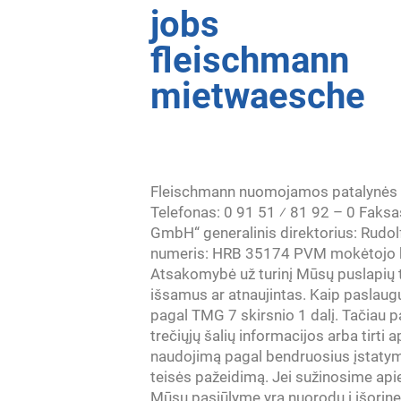
jobs
fleischmann
mietwaesche
Fleischmann nuomojamos patalynės 
Telefonas: 0 91 51 ⁄ 81 92 – 0 Faks
GmbH“ generalinis direktorius: Rudol
numeris: HRB 35174 PVM mokėtojo k
Atsakomybė už turinį Mūsų puslapių tu
išsamus ar atnaujintas. Kaip paslaug
pagal TMG 7 skirsnio 1 dalį. Tačiau
trečiųjų šalių informacijos arba tirti 
naudojimą pagal bendruosius įstatymu
teisės pažeidimą. Jei sužinosime api
Mūsų pasiūlyme yra nuorodų į išorines 