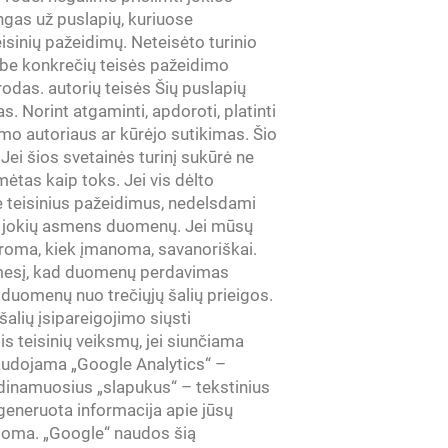
ngas už puslapių, kuriuose
isinių pažeidimų. Neteisėto turinio
 be konkrečių teisės pažeidimo
odas. autorių teisės Šių puslapių
as. Norint atgaminti, apdoroti, platinti
amo autoriaus ar kūrėjo sutikimas. Šio
ei šios svetainės turinį sukūrė ne
mėtas kaip toks. Jei vis dėlto
e teisinius pažeidimus, nedelsdami
t jokių asmens duomenų. Jei mūsų
aroma, kiek įmanoma, savanoriškai.
ėmesį, kad duomenų perdavimas
 duomenų nuo trečiųjų šalių prieigos.
alių įsipareigojimo siųsti
s teisinių veiksmų, jei siunčiama
naudojama „Google Analytics“ –
vadinamuosius „slapukus“ – tekstinius
ugeneruota informacija apie jūsų
ugoma. „Google“ naudos šią