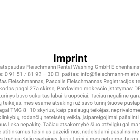
Imprint
atspaudas Fleischmann Rental Washing GmbH Eichenhains
as: 0 91 51 ⁄ 81 92 – 30 El. paštas: info@fleischmann-mie
fas Fleischmannas, Pascalis Fleischmannas Registracijos t
odas pagal 27a skirsnį Pardavimo mokesčio įstatymas: 
rinys buvo sukurtas labai kruopščiai. Tačiau negalime garant
ų teikėjas, mes esame atsakingi už savo turinį šiuose pusl
 pagal TMG 8–10 skyrius, kaip paslaugų teikėjas, neprival
aplinkybių, rodančių neteisėtą veiklą. Įsipareigojimai pašalint
s lieka nepakitę. Tačiau atsakomybė šiuo atžvilgiu galima 
e atitinkamus teisinius pažeidimus, nedelsdami pašalinsime
trečiųjų šalių svetaines, kurių turiniui mes neturime įtakos.