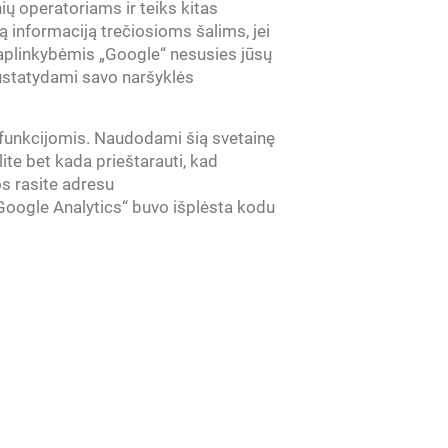
ių operatoriams ir teiks kitas
ią informaciją trečiosioms šalims, jei
 aplinkybėmis „Google“ nesusies jūsų
nustatydami savo naršyklės
 funkcijomis.
Naudodami šią svetainę
ite bet kada prieštarauti, kad
os rasite adresu
Google Analytics“ buvo išplėsta kodu